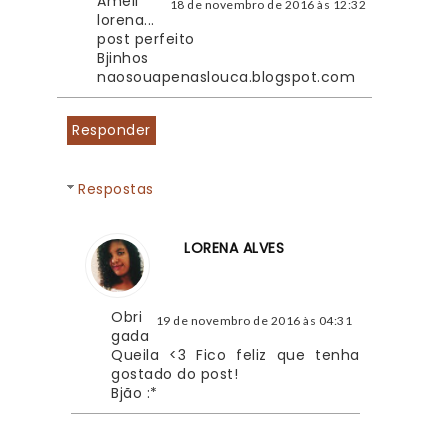
Ameii 
18 de novembro de 2016 às 12:32
lorena... 
post perfeito
Bjinhos 
naosouapenaslouca.blogspot.com 
Responder
Respostas
LORENA ALVES
Obri
19 de novembro de 2016 às 04:31
gada 
Queila <3 Fico feliz que tenha 
gostado do post!
Bjão :*