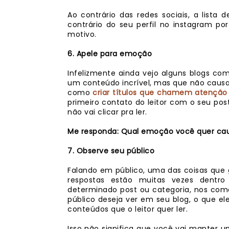
Ao contrário das redes sociais, a list
contrário do seu perfil no instagram po
motivo.
6. Apele para emoção
Infelizmente ainda vejo alguns blogs c
um conteúdo incrível, mas que não causa 
como
criar títulos que chamem atenção
primeiro contato do leitor com o seu post
não vai clicar pra ler.
Me responda: Qual emoção você quer cau
7. Observe seu público
Falando em público, uma das coisas que g
respostas estão muitas vezes dentr
determinado post ou categoria, nos come
público deseja ver em seu blog, o que e
conteúdos que o leitor quer ler.
Isso não significa que você vai manter u