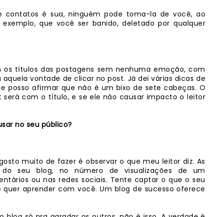
a de contatos é sua, ninguém pode toma-la de você, ao
r exemplo, que você ser banido, deletado por qualquer
om os títulos das postagens sem nenhuma emoção, com
aquela vontade de clicar no post. Já dei várias dicas de
e posso afirmar que não é um bixo de sete cabeças. O
 será com o título, e se ele não causar impacto o leitor
sar no seu público?
osto muito de fazer é observar o que meu leitor diz. As
o do seu blog, no número de visualizações de um
ntários ou nas redes sociais. Tente captar o que o seu
le quer aprender com você. Um blog de sucesso oferece
m blog só pra agradar os outros, não é isso. A verdade é