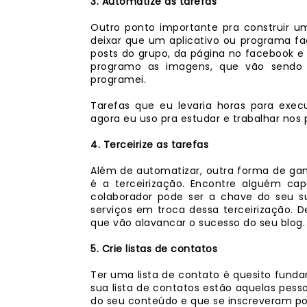
3. Automatize as tarefas
Outro ponto importante pra construir um
deixar que um aplicativo ou programa f
posts do grupo, da página no facebook e 
programo as imagens, que vão sendo 
programei.
Tarefas que eu levaria horas para ex
agora eu uso pra estudar e trabalhar nos p
4. Terceirize as tarefas
Além de automatizar, outra forma de gan
é a terceirização. Encontre alguém cap
colaborador pode ser a chave do seu su
serviços em troca dessa terceirização. 
que vão alavancar o sucesso do seu blog.
5. Crie listas de contatos
Ter uma lista de contato é quesito fund
sua lista de contatos estão aquelas pe
do seu conteúdo e que se inscreveram p