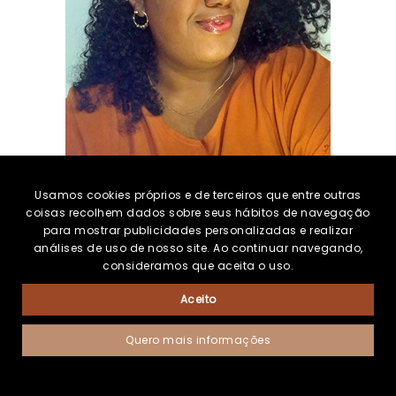
Usamos cookies próprios e de terceiros que entre outras
coisas recolhem dados sobre seus hábitos de navegação
para mostrar publicidades personalizadas e realizar
análises de uso de nosso site. Ao continuar navegando,
Sou a Lorena, a designer e criadora de conteúdo
consideramos que aceita o uso.
deste blog. Minha missão é fornecer aos
criadores de produtos digitais as ferramentas de
Aceito
design necessárias para criar, divulgar, vender e
expandir seu negócio online.
Quero mais informações