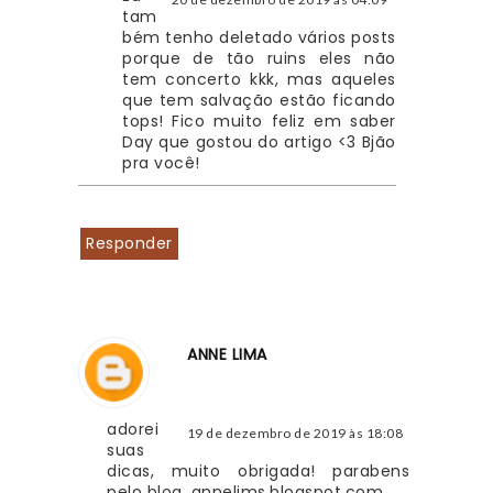
tam
bém tenho deletado vários posts 
porque de tão ruins eles não 
tem concerto kkk, mas aqueles 
que tem salvação estão ficando 
tops! Fico muito feliz em saber 
Day que gostou do artigo <3 Bjão 
pra você!
Responder
ANNE LIMA
adorei 
19 de dezembro de 2019 às 18:08
suas 
dicas, muito obrigada! parabens 
pelo blog. annelims.blogspot.com